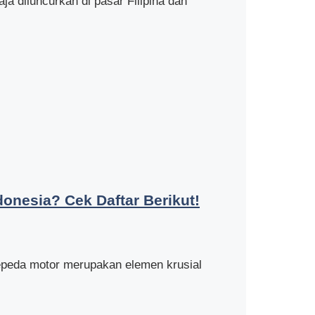
 diluncurkan di pasar Filipina dan
donesia? Cek Daftar Berikut!
sepeda motor merupakan elemen krusial