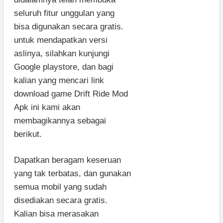
seluruh fitur unggulan yang
bisa digunakan secara gratis.
untuk mendapatkan versi
aslinya, silahkan kunjungi
Google playstore, dan bagi
kalian yang mencari link
download game Drift Ride Mod
Apk ini kami akan
membagikannya sebagai
berikut.
Dapatkan beragam keseruan
yang tak terbatas, dan gunakan
semua mobil yang sudah
disediakan secara gratis.
Kalian bisa merasakan