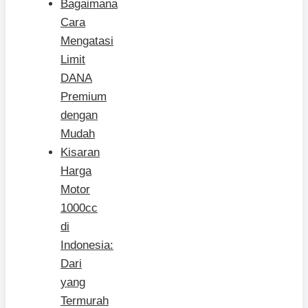
Bagaimana
Cara
Mengatasi
Limit
DANA
Premium
dengan
Mudah
Kisaran
Harga
Motor
1000cc
di
Indonesia:
Dari
yang
Termurah