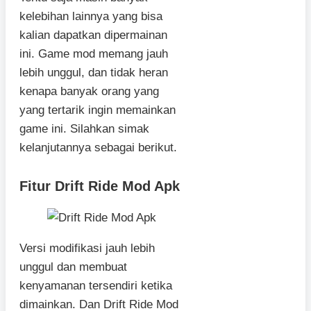
kelebihan lainnya yang bisa
kalian dapatkan dipermainan
ini. Game mod memang jauh
lebih unggul, dan tidak heran
kenapa banyak orang yang
yang tertarik ingin memainkan
game ini. Silahkan simak
kelanjutannya sebagai berikut.
Fitur Drift Ride Mod Apk
Versi modifikasi jauh lebih
unggul dan membuat
kenyamanan tersendiri ketika
dimainkan. Dan Drift Ride Mod