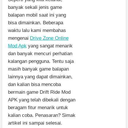
banyak sekali jenis game
balapan mobil saat ini yang
bisa dimainkan. Beberapa
waktu lalu kami membahas
mengenai
Drive Zone Online
Mod Apk
yang sangat menarik
dan banyak mencuri perhatian
kalangan pengguna. Tentu saja
masih banyak game balapan
lainnya yang dapat dimainkan,
dan kalian bisa mencoba
bermain game Drift Ride Mod
APK yang telah dibekali dengan
beragam fitur menarik untuk
kalian coba. Penasaran? Simak
artikel ini sampai selesai.