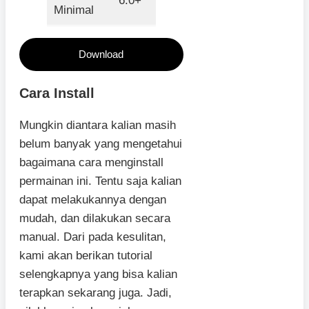
6.0+
Minimal
Download
Cara Install
Mungkin diantara kalian masih
belum banyak yang mengetahui
bagaimana cara menginstall
permainan ini. Tentu saja kalian
dapat melakukannya dengan
mudah, dan dilakukan secara
manual. Dari pada kesulitan,
kami akan berikan tutorial
selengkapnya yang bisa kalian
terapkan sekarang juga. Jadi,