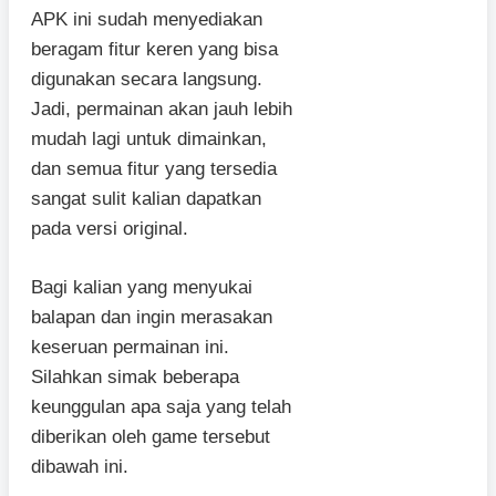
APK ini sudah menyediakan
beragam fitur keren yang bisa
digunakan secara langsung.
Jadi, permainan akan jauh lebih
mudah lagi untuk dimainkan,
dan semua fitur yang tersedia
sangat sulit kalian dapatkan
pada versi original.
Bagi kalian yang menyukai
balapan dan ingin merasakan
keseruan permainan ini.
Silahkan simak beberapa
keunggulan apa saja yang telah
diberikan oleh game tersebut
dibawah ini.