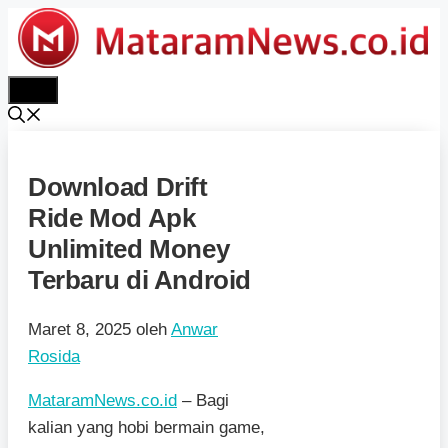
Langsung
ke
isi
Menu
Download Drift
Ride Mod Apk
Unlimited Money
Terbaru di Android
Maret 8, 2025
oleh
Anwar
Rosida
MataramNews.co.id
– Bagi
kalian yang hobi bermain game,