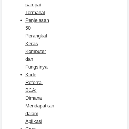
sampai
Termahal
Penjelasan
50
Perangkat
Keras
Komputer
dan
Fungsinya
Kode
Referral
BCA:
Dimana
Mendapatkan
dalam
Aplikasi