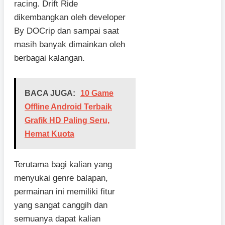
racing. Drift Ride
dikembangkan oleh developer
By DOCrip dan sampai saat
masih banyak dimainkan oleh
berbagai kalangan.
BACA JUGA:
10 Game
Offline Android Terbaik
Grafik HD Paling Seru,
Hemat Kuota
Terutama bagi kalian yang
menyukai genre balapan,
permainan ini memiliki fitur
yang sangat canggih dan
semuanya dapat kalian