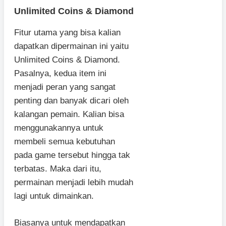
Unlimited Coins & Diamond
Fitur utama yang bisa kalian
dapatkan dipermainan ini yaitu
Unlimited Coins & Diamond.
Pasalnya, kedua item ini
menjadi peran yang sangat
penting dan banyak dicari oleh
kalangan pemain. Kalian bisa
menggunakannya untuk
membeli semua kebutuhan
pada game tersebut hingga tak
terbatas. Maka dari itu,
permainan menjadi lebih mudah
lagi untuk dimainkan.
Biasanya untuk mendapatkan