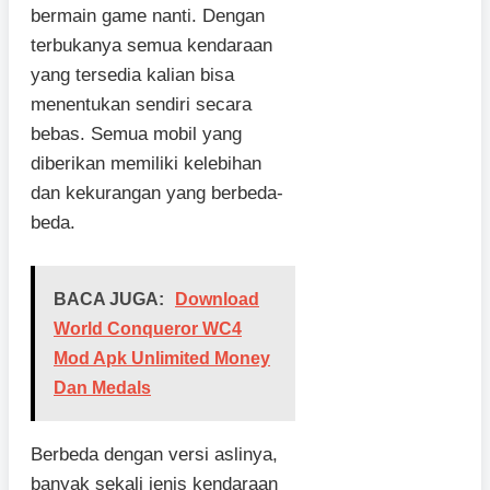
bermain game nanti. Dengan
terbukanya semua kendaraan
yang tersedia kalian bisa
menentukan sendiri secara
bebas. Semua mobil yang
diberikan memiliki kelebihan
dan kekurangan yang berbeda-
beda.
BACA JUGA:
Download
World Conqueror WC4
Mod Apk Unlimited Money
Dan Medals
Berbeda dengan versi aslinya,
banyak sekali jenis kendaraan