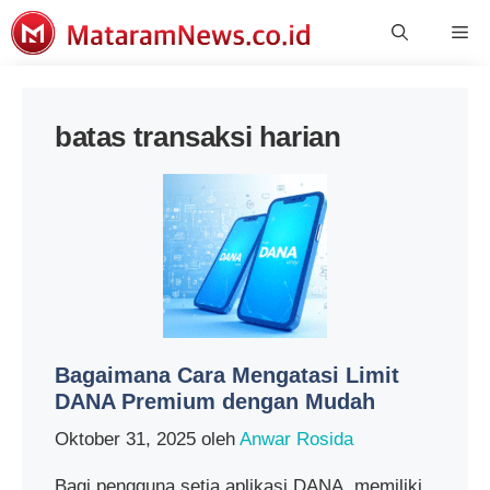
Langsung
Me
ke
isi
batas transaksi harian
Bagaimana Cara Mengatasi Limit
DANA Premium dengan Mudah
Oktober 31, 2025
oleh
Anwar Rosida
Bagi pengguna setia aplikasi DANA, memiliki