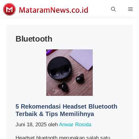
Langsung
Me
ke
isi
Bluetooth
5 Rekomendasi Headset Bluetooth
Terbaik & Tips Memilihnya
Juni 18, 2025
oleh
Anwar Rosida
Headset bluetooth merupakan salah satu