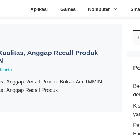
Aplikasi
Games
Komputer
Sma
Ca
un
ualitas, Anggap Recall Produk
N
Po
Rosida
as, Anggap Recall Produk Bukan Aib TMMIN
Ba
s, Anggap Recall Produk
de
Ki
ya
Pe
Fu