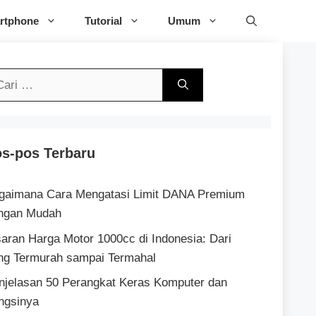
rtphone
Tutorial
Umum
ri
tuk:
s-pos Terbaru
gaimana Cara Mengatasi Limit DANA Premium
ngan Mudah
saran Harga Motor 1000cc di Indonesia: Dari
ng Termurah sampai Termahal
njelasan 50 Perangkat Keras Komputer dan
ngsinya