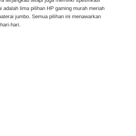
terjangkau tetapi juga memiliki spesifikasi
i adalah lima pilihan HP gaming murah meriah
aterai jumbo. Semua pilihan ini menawarkan
ari-hari.