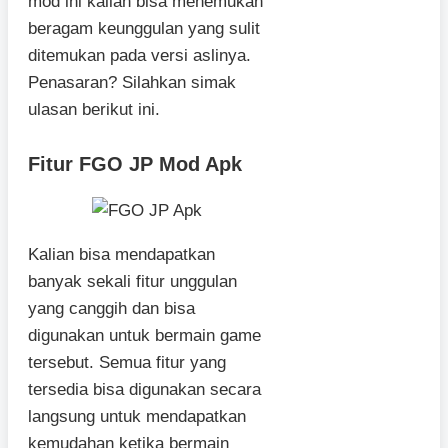
mod ini kalian bisa menemukan
beragam keunggulan yang sulit
ditemukan pada versi aslinya.
Penasaran? Silahkan simak
ulasan berikut ini.
Fitur FGO JP Mod Apk
Kalian bisa mendapatkan
banyak sekali fitur unggulan
yang canggih dan bisa
digunakan untuk bermain game
tersebut. Semua fitur yang
tersedia bisa digunakan secara
langsung untuk mendapatkan
kemudahan ketika bermain