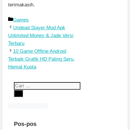
terimakasih.
Kategori
Games
Undead Slayer Mod Apk
Unlimited Money & Jade Versi
Terbaru
10 Game Offline Android
Terbaik Grafik HD Paling Seru,
Hemat Kuota
Cari
untuk:
Pos-pos