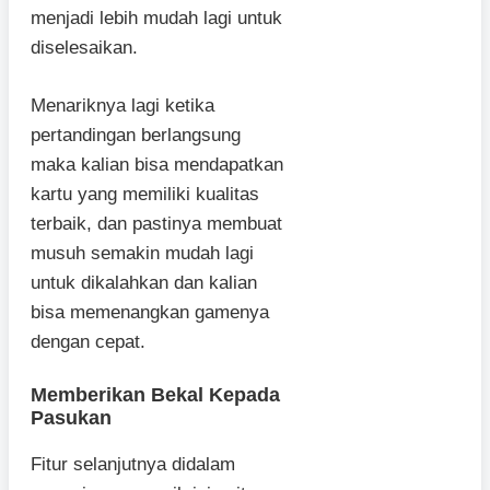
menjadi lebih mudah lagi untuk
diselesaikan.
Menariknya lagi ketika
pertandingan berlangsung
maka kalian bisa mendapatkan
kartu yang memiliki kualitas
terbaik, dan pastinya membuat
musuh semakin mudah lagi
untuk dikalahkan dan kalian
bisa memenangkan gamenya
dengan cepat.
Memberikan Bekal Kepada
Pasukan
Fitur selanjutnya didalam