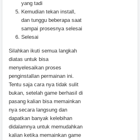
yang tadi
Kemudian tekan install,
dan tunggu beberapa saat
sampai prosesnya selesai
Selesai
Silahkan ikuti semua langkah
diatas untuk bisa
menyelesaikan proses
penginstallan permainan ini.
Tentu saja cara nya tidak sulit
bukan, setelah game berhasil di
pasang kalian bisa memainkan
nya secara langsung dan
dapatkan banyak kelebihan
didalamnya untuk memudahkan
kalian ketika memainkan game