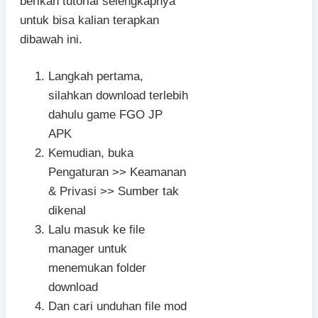
berikan tutorial selengkapnya
untuk bisa kalian terapkan
dibawah ini.
Langkah pertama,
silahkan download terlebih
dahulu game FGO JP
APK
Kemudian, buka
Pengaturan >> Keamanan
& Privasi >> Sumber tak
dikenal
Lalu masuk ke file
manager untuk
menemukan folder
download
Dan cari unduhan file mod