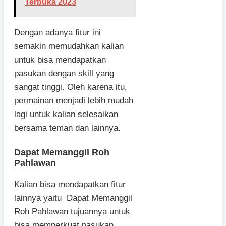
Terbuka 2023
Dengan adanya fitur ini
semakin memudahkan kalian
untuk bisa mendapatkan
pasukan dengan skill yang
sangat tinggi. Oleh karena itu,
permainan menjadi lebih mudah
lagi untuk kalian selesaikan
bersama teman dan lainnya.
Dapat Memanggil Roh
Pahlawan
Kalian bisa mendapatkan fitur
lainnya yaitu Dapat Memanggil
Roh Pahlawan tujuannya untuk
bisa memperkuat pasukan