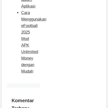
Aplikasi
Cara
Menggunakan
eFootball
2025
Mod
APK
Unlimited
Money
dengan
Mudah
Komentar