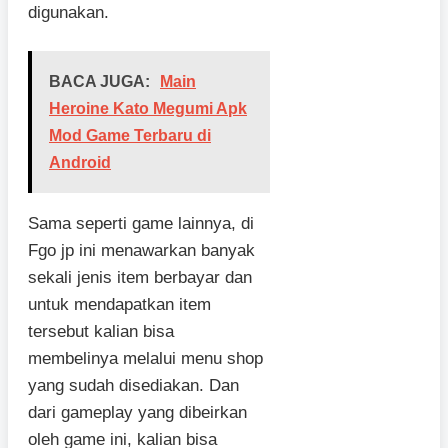
digunakan.
BACA JUGA:
Main
Heroine Kato Megumi Apk
Mod Game Terbaru di
Android
Sama seperti game lainnya, di
Fgo jp ini menawarkan banyak
sekali jenis item berbayar dan
untuk mendapatkan item
tersebut kalian bisa
membelinya melalui menu shop
yang sudah disediakan. Dan
dari gameplay yang dibeirkan
oleh game ini, kalian bisa