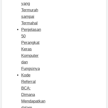
yang
Termurah
sampai
Termahal
Penjelasan
50
Perangkat
Keras
Komputer
dan
Fungsinya
Kode
Referral
BCA:
Dimana
Mendapatkan
dalam