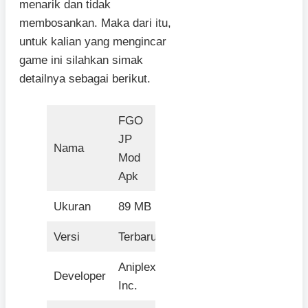
menarik dan tidak
membosankan. Maka dari itu,
untuk kalian yang mengincar
game ini silahkan simak
detailnya sebagai berikut.
FGO
JP
Nama
Mod
Apk
Ukuran
89 MB
Versi
Terbaru
Aniplex
Developer
Inc.