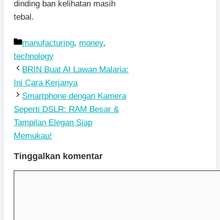
dinding ban kelihatan masih
tebal.
Kategori
manufacturing
,
money
,
technology
BRIN Buat AI Lawan Malaria:
Ini Cara Kerjanya
Smartphone dengan Kamera
Seperti DSLR: RAM Besar &
Tampilan Elegan Siap
Memukau!
Tinggalkan komentar
Komentar