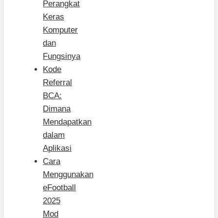
Perangkat
Keras
Komputer
dan
Fungsinya
Kode
Referral
BCA:
Dimana
Mendapatkan
dalam
Aplikasi
Cara
Menggunakan
eFootball
2025
Mod