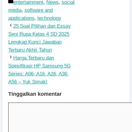
Kategori
entertainment
,
News
,
social
media
,
software and
applications
,
technology
25 Soal Pilihan dan Essay
Seni Rupa Kelas 4 SD 2025
Lengkap Kunci Jawaban
Terbaru Akhir Tahun
Harga Terbaru dan
Spesifikasi HP Samsung 5G
Series: A06, A16, A26, A36,
A56 – Yuk Simak!
Tinggalkan komentar
Komentar