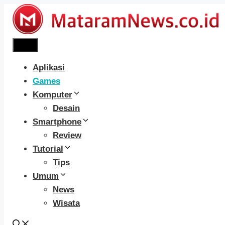
Langsung
ke
isi
Menu
Aplikasi
Games
Komputer
Desain
Smartphone
Review
Tutorial
Tips
Umum
News
Wisata