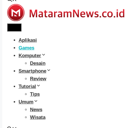
Menu
Aplikasi
Games
Komputer
Desain
Smartphone
Review
Tutorial
Tips
Umum
News
Wisata