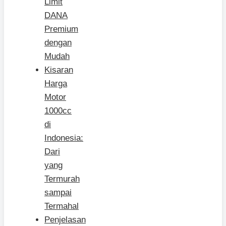
Limit
DANA
Premium
dengan
Mudah
Kisaran
Harga
Motor
1000cc
di
Indonesia:
Dari
yang
Termurah
sampai
Termahal
Penjelasan