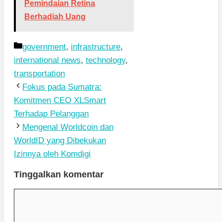
Pemindaian Retina
Berhadiah Uang
Kategori
government
,
infrastructure
,
international news
,
technology
,
transportation
Fokus pada Sumatra:
Komitmen CEO XLSmart
Terhadap Pelanggan
Mengenal Worldcoin dan
WorldID yang Dibekukan
Izinnya oleh Komdigi
Tinggalkan komentar
Komentar