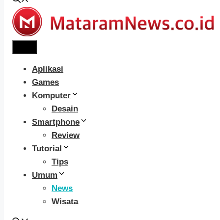
Menu
Aplikasi
Games
Komputer
Desain
Smartphone
Review
Tutorial
Tips
Umum
News
Wisata