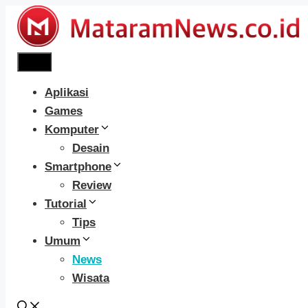
Langsung
ke
isi
Menu
Aplikasi
Games
Komputer
Desain
Smartphone
Review
Tutorial
Tips
Umum
News
Wisata