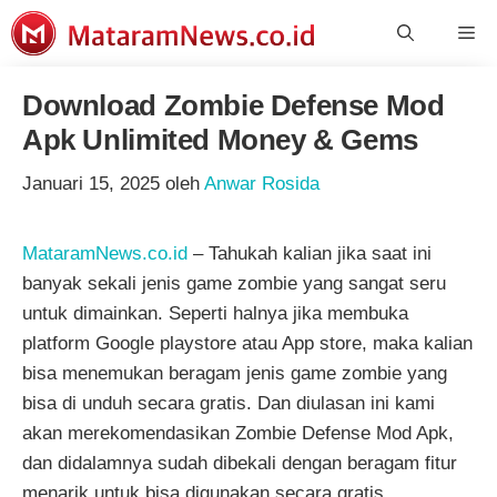
Langsung
Me
ke
isi
Download Zombie Defense Mod
Apk Unlimited Money & Gems
Januari 15, 2025
oleh
Anwar Rosida
MataramNews.co.id
– Tahukah kalian jika saat ini
banyak sekali jenis game zombie yang sangat seru
untuk dimainkan. Seperti halnya jika membuka
platform Google playstore atau App store, maka kalian
bisa menemukan beragam jenis game zombie yang
bisa di unduh secara gratis. Dan diulasan ini kami
akan merekomendasikan Zombie Defense Mod Apk,
dan didalamnya sudah dibekali dengan beragam fitur
menarik untuk bisa digunakan secara gratis.