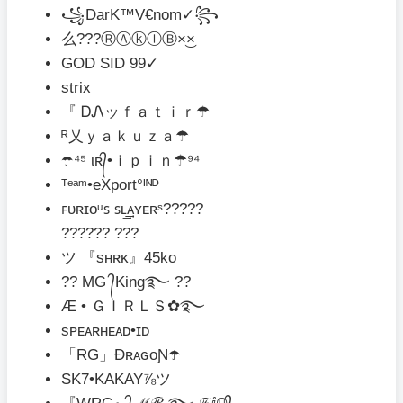
꧁DarK™V€nom✓꧂
么???ⓇⒶⓚⒾⒷ×͜×
GOD SID 99✓
strix
『 ᎠᏁッｆａｔｉｒ☂
ᴿ乂ｙａｋｕｚａ☂
☂️️⁴⁵ ιʀ᭄•ｉｐｉｎ☂⁹⁴
ᵀᵉᵃᵐ•eXport°ᴵᴺᴰ
ꜰᴜʀɪᴏᵘꜱ ꜱʟ͢͢͢ᴀʏᴇʀˢ?????
?????? ???
ツ 『sʜʀᴋ』45kᴏ
?? MG ᭄King࿐ ??
Æ • ＧＩＲＬＳ✿࿐
sᴘᴇᴀʀʜᴇᴀᴅ•ɪᴅ
「RG」ĐʀᴀɢᴏƝ☂️
SK7•KAKAY⅞ツ