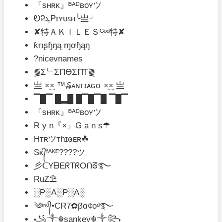
『sʜʀᴋ』ᴮᴬᴰʙᴏʏツ
ᎧᎮܔᏢɪʏᴜꜱʜ╰亗╯
✘特ＡＫＩＬＥＳᴳᵒᵈ特✘
ƙrıʂɧŋą ɱơɧąŋ
?nicevnames
⪓ΣᄂΣПӨΣПƬ⪔
亗 ×͜× ™₷ᴀɴтɪᴀɢσ ×͜× 亗
▔█▔ █▂█ █▔█▔█ ▔█▔
『sʜʀᴋ』ᴮᴬᴰʙᴏʏツ
R y n『×』G a n s☂
Hᴛʀツᴛhɪɢᴇʀ☘
Sᴋ᭄ᶠᴬᴷᴱ????ツ
彡ᑕYᗷEᖇTᖇOᑎᘔ࿐
RuZ⛱
░P░A░P░A░
༄ᶦᶰᵈ᭄•CR7✿βα¢oᵈ࿐
꧁༒☬sankey☬༒꧂