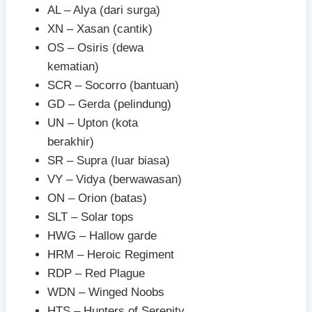
AL – Alya (dari surga)
XN – Xasan (cantik)
OS – Osiris (dewa
kematian)
SCR – Socorro (bantuan)
GD – Gerda (pelindung)
UN – Upton (kota
berakhir)
SR – Supra (luar biasa)
VY – Vidya (berwawasan)
ON – Orion (batas)
SLT – Solar tops
HWG – Hallow garde
HRM – Heroic Regiment
RDP – Red Plague
WDN – Winged Noobs
HTS – Hunters of Serenity