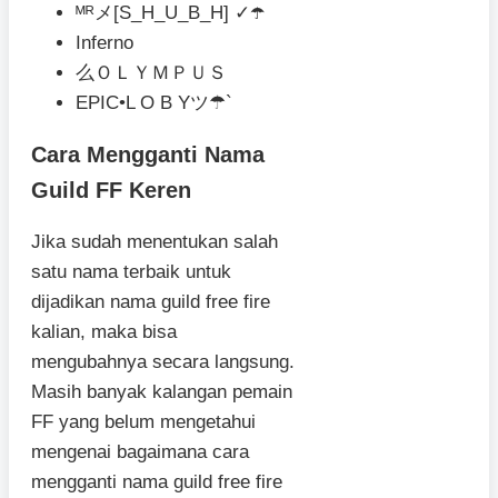
ᴹᴿメ[S_H_U_B_H] ✓☂️
Inferno
么ＯＬＹＭＰＵＳ
EPIC•L O B Yツ☂`
Cara Mengganti Nama
Guild FF Keren
Jika sudah menentukan salah
satu nama terbaik untuk
dijadikan nama guild free fire
kalian, maka bisa
mengubahnya secara langsung.
Masih banyak kalangan pemain
FF yang belum mengetahui
mengenai bagaimana cara
mengganti nama guild free fire