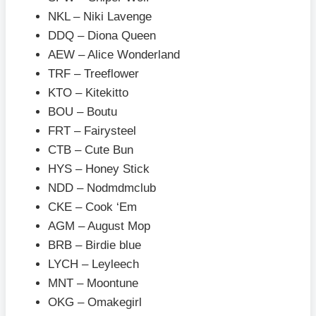
NKL – Niki Lavenge
DDQ – Diona Queen
AEW – Alice Wonderland
TRF – Treeflower
KTO – Kitekitto
BOU – Boutu
FRT – Fairysteel
CTB – Cute Bun
HYS – Honey Stick
NDD – Nodmdmclub
CKE – Cook ‘Em
AGM – August Mop
BRB – Birdie blue
LYCH – Leyleech
MNT – Moontune
OKG – Omakegirl