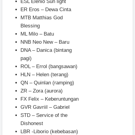
ESL Elenio Sun light
ER Eros – Dewa Cinta
MTB Matthias God
Blessing
ML Milo – Batu
NNB Neo New – Baru
DNA – Danica (bintang
pagi)
ROL – Errol (bangsawan)
HLN – Helen (terang)
QN – Quinlan (ramping)
ZR – Zora (aurora)
FX Felix – Keberuntungan
GVR Gavriil – Gabriel
STD – Service of the
Dishonest
LBR -Liborio (kebebasan)