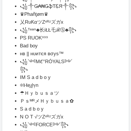
꧁༒Ǥ₳₦ǤֆƬᏋЯ༒꧂
♛Phaňţøm♛
乂RυƘαツZˣᴿᶻズガx
꧁ᵀᵉᵃᵐ♣⻓ᎥŁŁ乇ℛⓈ♣꧂
PS RUOK⁹⁹⁹
Bad boy
нв || нυитєя вσуѕ™
꧁༺Mℭ°RÓYALS༻
꧂
IM S a d b o y
❄Ⲙe͢͢͢ɹlℽn
☂Ｈｙｂｕｓａツ
ＰｓᴹᴿメＨｙｂｕｓａ✿
S a d b o y
N O T √ツZˣᴿᶻズガx
꧁༺FORCE༻꧂