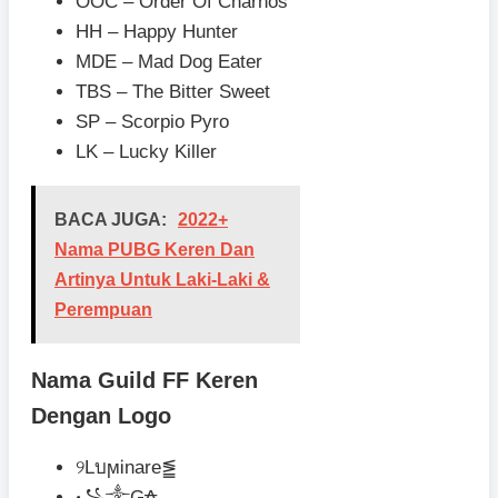
OOC – Order Of Charnos
HH – Happy Hunter
MDE – Mad Dog Eater
TBS – The Bitter Sweet
SP – Scorpio Pyro
LK – Lucky Killer
BACA JUGA:
2022+
Nama PUBG Keren Dan
Artinya Untuk Laki-Laki &
Perempuan
Nama Guild FF Keren
Dengan Logo
୨LบϻᎥnare⪑
꧁༒Ǥ₳