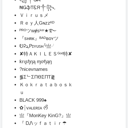
₦ǤֆƬᏋЯ༒꧂,
Ｖｉｒｕｓメ
Ｒｅｙ人Gɴᴢzᴷᴰ
ᴾᴿᴼツwɇsᵏᵉʳ★࿐
『sʜʀᴋ』ᴮᴬᴰʙᴏʏツ
ᎧᎮܔᏢɪʏᴜꜱʜ╰亗╯
✘特ＡＫＩＬＥＳᴳᵒᵈ特✘
ƙrıʂɧŋą ɱơɧąŋ
?nicevnames
⪓ΣᄂΣПӨΣПƬ⪔
Ｋｏｋｒａｔａｂｏｓｋ
ｕ
BLACK 999♠
✿┊ᴠᴀʟᴇʀɪᴀ ᰔᩚ
亗『MonKey KinG?』亗
『 ᎠᏁッｆａｔｉｒ☂