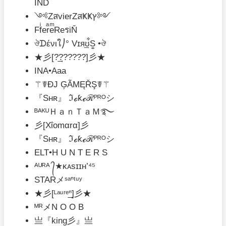
IND
༺ZสvierZสҜҜץ༻
FfͥerͣeͫReรiŇ
ঔᗪένιใ⎠° Vɪя͢ʊ͋S͚ •ঔ
★彡[?͢͢͢??????]彡★
INA•Aaa
⚚☤ĐJ ĢÃMĘŘŞ☤⚚
『Ѕʜʀ』 ℑℴƙℯℛᴾᴿᴼシ
ᴮᴬᴷᵁＨａｎＴａＭ࿐
彡[Xΐomαrα]彡
『Ѕʜʀ』 ℑℴƙℯℛᴾᴿᴼシ
ELT•H U N T E R S
ᴬᵁᴿᴬ ᭄★ᴋᴀsɪɪʜ’⁴⁵
STARメˢᵃⁿᵗᵘʸ
★彡[ᴸᵃᵘʳᵉ͢͢͢ⁿ]彡★
ᴹᴿメN O O B
亗『king彡』亗