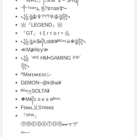
『WRC』᭄ℳℛ ࿐ ℱⅈℚ᭄
༒ᵀᵉᵃᵐܔ Ӄ?នтαʀ࿐
꧁ঔৣ☬✞???✞☬ঔৣ꧂
亗『LEGEND』亗
『GT』 t ξ r r o r • 么
꧁ঔৣ☠︎$ᴋ᭄Lobb¥ᴮᴼˢˢ☠︎☬ঔৣ꧂
≪Mⱥrllєy≫
꧁ ༺ HM•GAMING ༻
꧂
ᶠᶠMᴀғɪᴀㅤᴋᴇᴊᴜシ︎
D£MON~@k§ha¥
ᴮᴳ×͜×SOLTAꔪ
❖Mʀ᭄נ o κ ᴇ ʀᴮᵒˢˢ
Fɪɴᴀʟ乂Sᴛʀɪᴋᴇ
『ᴼᴾᵂ』
ⓅⓇⒺⒹⒶⓉⓄⓇ︻┳デ
═—