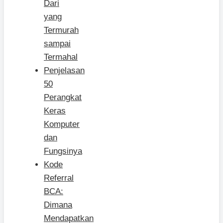
Dari
yang
Termurah
sampai
Termahal
Penjelasan
50
Perangkat
Keras
Komputer
dan
Fungsinya
Kode
Referral
BCA:
Dimana
Mendapatkan