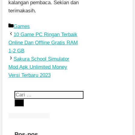
kalangan pembaca. Sekian dan
terimakasih.
Kategori
Games
10 Game PC Ringan Terbaik
Online Dan Offline Gratis RAM
1-2 GB
Sakura School Simulator
Mod Apk Unlimited Money
Versi Terbaru 2023
Cari
untuk:
Pos-pos