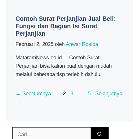
Contoh Surat Perjanjian Jual Beli:
Fungsi dan Bagian Isi Surat
Perjanjian
Februari 2, 2025
oleh
Anwar Rosida
MataramNews.co.id – Contoh Surat
Perjanjian bisa kalian buat dengan mudah
melalui beberapa tisp terlebih dahulu.
Halaman
Halaman
Halaman
Halaman
←
Sebelumnya
1
2
3
…
5
Selanjutnya
→
Cari