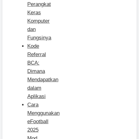
Perangkat
Keras
Komputer
dan
Fungsinya
Kode
Referral
BCA:
Dimana
Mendapatkan
dalam
Aplikasi
Cara
Menggunakan
eFootball
2025
Mod