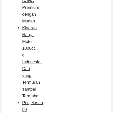
DANA
Premium
dengan
Mudah
Kisaran
Harga
Motor
1000cc
di
Indonesia:
Dari
yang
Termurah
sampai
Termahal
Penjelasan
50