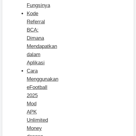
Fungsinya
Kode
Referral
BCA:
Dimana
Mendapatkan
dalam
Aplikasi
Cara
Menggunakan
eFootball
2025
Mod
APK
Unlimited
Money