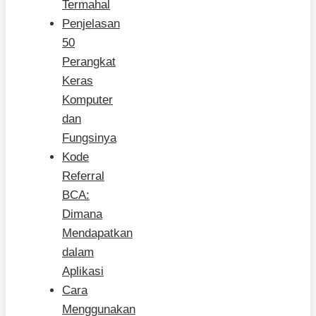
Termahal
Penjelasan
50
Perangkat
Keras
Komputer
dan
Fungsinya
Kode
Referral
BCA:
Dimana
Mendapatkan
dalam
Aplikasi
Cara
Menggunakan