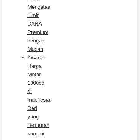
Mengatasi
Limit
DANA
Premium
dengan
Mudah
Kisaran
Harga
Motor
1000cc
di
Indonesia:
Dari
yang
Termurah
sampai