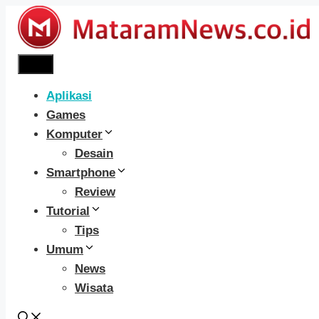
Langsung
ke
isi
Menu
Aplikasi
Games
Komputer
Desain
Smartphone
Review
Tutorial
Tips
Umum
News
Wisata