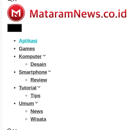
Menu
Aplikasi
Games
Komputer
Desain
Smartphone
Review
Tutorial
Tips
Umum
News
Wisata