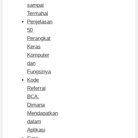
sampai
Termahal
Penjelasan
50
Perangkat
Keras
Komputer
dan
Fungsinya
Kode
Referral
BCA:
Dimana
Mendapatkan
dalam
Aplikasi