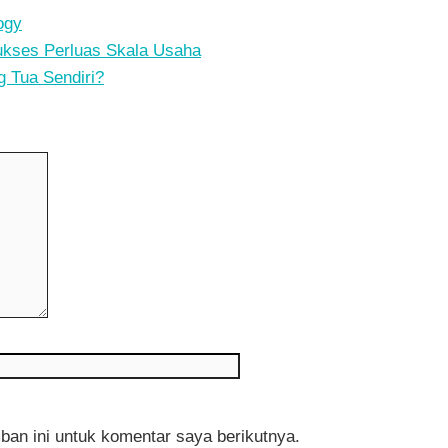
ogy
kses Perluas Skala Usaha
g Tua Sendiri?
Situs
web
an ini untuk komentar saya berikutnya.