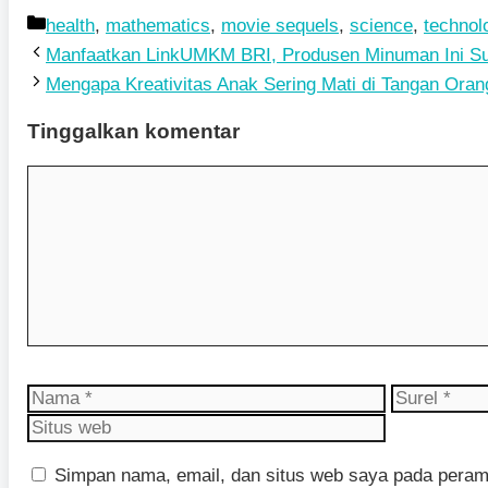
Kategori
health
,
mathematics
,
movie sequels
,
science
,
technol
Manfaatkan LinkUMKM BRI, Produsen Minuman Ini Su
Mengapa Kreativitas Anak Sering Mati di Tangan Oran
Tinggalkan komentar
Komentar
Nama
Surel
Simpan nama, email, dan situs web saya pada peramb