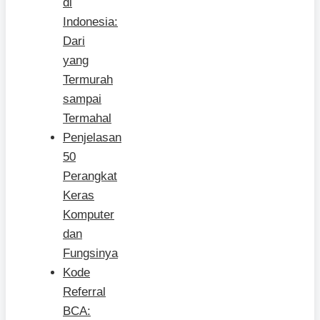
di
Indonesia:
Dari
yang
Termurah
sampai
Termahal
Penjelasan
50
Perangkat
Keras
Komputer
dan
Fungsinya
Kode
Referral
BCA: