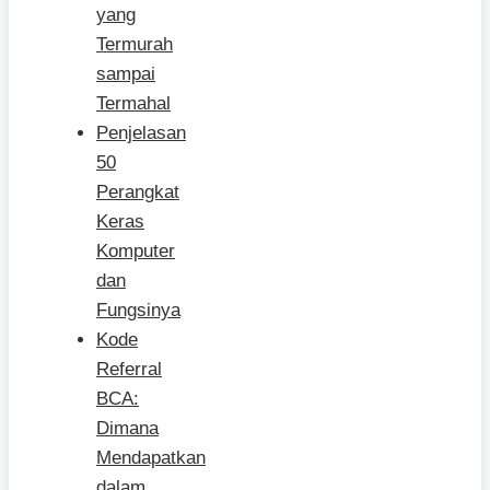
yang
Termurah
sampai
Termahal
Penjelasan
50
Perangkat
Keras
Komputer
dan
Fungsinya
Kode
Referral
BCA:
Dimana
Mendapatkan
dalam