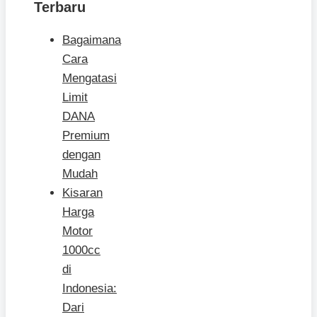
Terbaru
Bagaimana
Cara
Mengatasi
Limit
DANA
Premium
dengan
Mudah
Kisaran
Harga
Motor
1000cc
di
Indonesia:
Dari