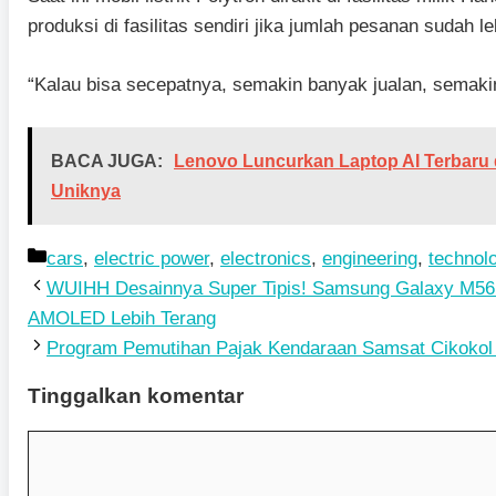
produksi di fasilitas sendiri jika jumlah pesanan sudah l
“Kalau bisa secepatnya, semakin banyak jualan, semakin 
BACA JUGA:
Lenovo Luncurkan Laptop AI Terbaru
Uniknya
Kategori
cars
,
electric power
,
electronics
,
engineering
,
technol
WUIHH Desainnya Super Tipis! Samsung Galaxy M56 
AMOLED Lebih Terang
Program Pemutihan Pajak Kendaraan Samsat Cikokol 
Tinggalkan komentar
Komentar