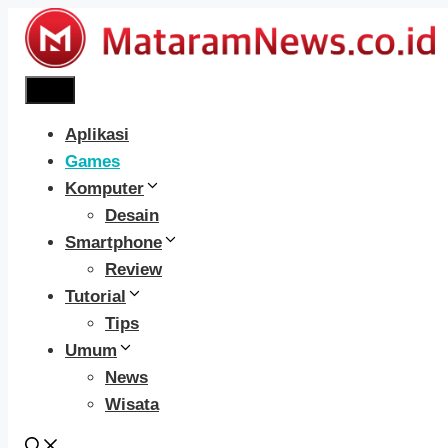
Langsung
ke
isi
Menu
Aplikasi
Games
Komputer
Desain
Smartphone
Review
Tutorial
Tips
Umum
News
Wisata