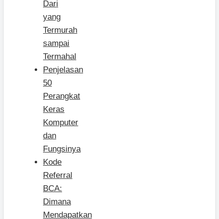
Dari
yang
Termurah
sampai
Termahal
Penjelasan
50
Perangkat
Keras
Komputer
dan
Fungsinya
Kode
Referral
BCA:
Dimana
Mendapatkan