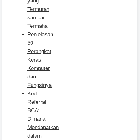
yang
Termurah
sampai
Termahal
Penjelasan
50
Perangkat
Keras
Komputer
dan
Fungsinya
Kode
Referral
BCA:
Dimana
Mendapatkan
dalam