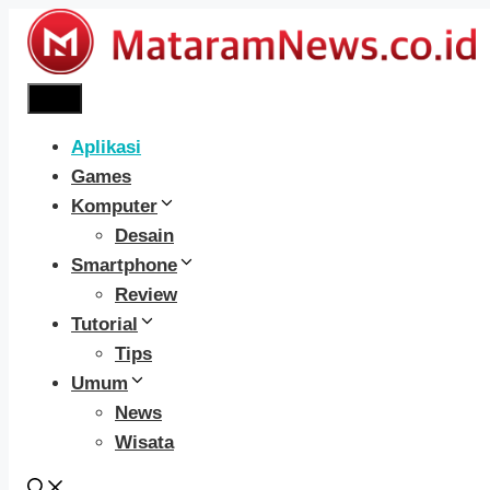
Langsung
ke
isi
Menu
Aplikasi
Games
Komputer
Desain
Smartphone
Review
Tutorial
Tips
Umum
News
Wisata