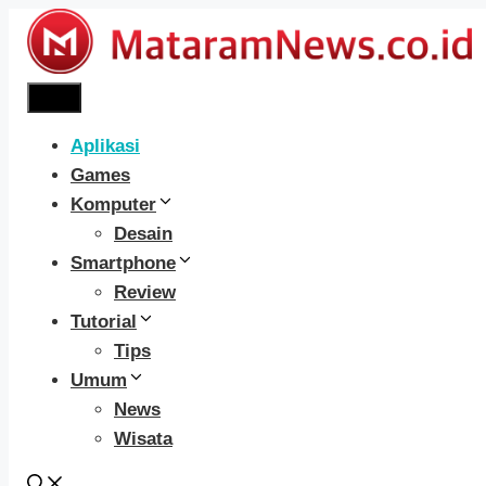
Langsung
ke
isi
Menu
Aplikasi
Games
Komputer
Desain
Smartphone
Review
Tutorial
Tips
Umum
News
Wisata